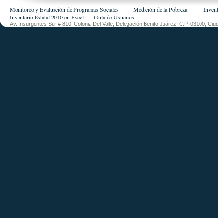
Monitoreo y Evaluación de Programas Sociales
Medición de la Pobreza
Invent
Inventario Estatal 2010 en Exce
l
Guía de Usuarios
Av. Insurgentes Sur # 810, Colonia Del Valle, Delegación Benito Juárez, C.P. 03100, Ci