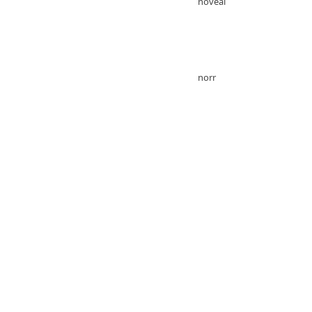
noveal
norr