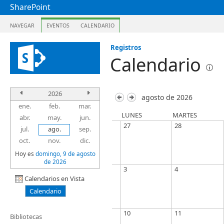
SharePoint
NAVEGAR
EVENTOS
CALENDARIO
Registros
Calendario
2026
agosto de 2026
ene.
feb.
mar.
LUNES
MARTES
abr.
may.
jun.
27
28
jul.
ago.
sep.
oct.
nov.
dic.
Hoy es
domingo, 9 de agosto
de 2026
3
4
Calendarios en Vista
Calendario
10
11
Bibliotecas