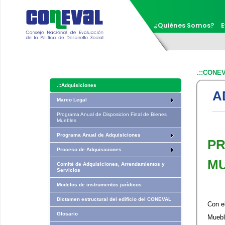
¿Quiénes Somos?
E
.::CONE
.::
Adquisiciones
A
Marco Legal
Programa Anual de Disposicion Final de Bienes
Muebles
Programa Anual de Adquisiciones
PR
Proceso de Adquisiciones
MU
Comité de Adquisiciones, Arrendamientos y
Servicios
Modelos de instrumentos jurídicos
Dictamen estructural del edificio del CONEVAL
Con e
Glosario
Muebl