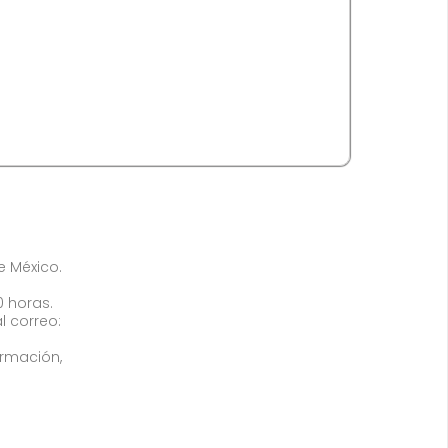
de México.
0 horas.
l correo:
ormación,