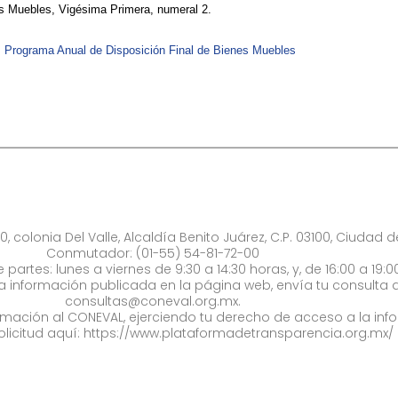
s Muebles, Vigésima Primera, numeral 2.
Programa Anual de Disposición Final de Bienes Muebles​​
0, colonia Del Valle, Alcaldía Benito Juárez, C.P. 03100, Ciudad 
Conmutador: (01-55) 54-81-72-00
 partes: lunes a viernes de 9:30 a 14:30 horas, y, de 16:00 a 19:0
la información publicada en la página web, envía tu consulta a
consultas@coneval.org.mx
.
formación al CONEVAL, ejerciendo tu derecho de acceso a la inf
olicitud aquí:
https://www.plataformadetransparencia.org.mx/