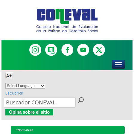
Escuchar
Powered by
Translate
Opina sobre el sitio
.::
Normateca