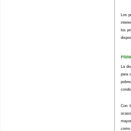
Los p
inter
los p
dispo
PRIN
La di
para 
pobre
condi
Con l
ocasi
mayor
como 