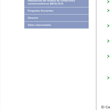
Información del módulo de condiciones
socioeconómicas (MCS) 2015
Preguntas frecuentes
Glosario
Sitios relacionados
El Co