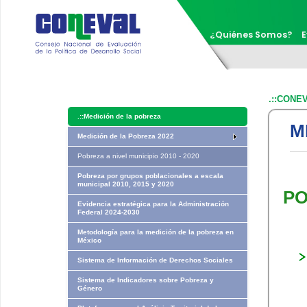
¿Quiénes Somos?
E
.::CONE
.::
Medición de la pobreza
M
Medición de la Pobreza 2022
Pobreza a nivel municipio 2010 - 2020
Pobreza por grupos poblacionales a escala
municipal 2010, 2015 y 2020
PO
Evidencia estratégica para la Administración
Federal 2024-2030
Metodología para la medición de la pobreza en
México
Sistema de Información de Derechos Sociales
Sistema de Indicadores sobre Pobreza y
Género