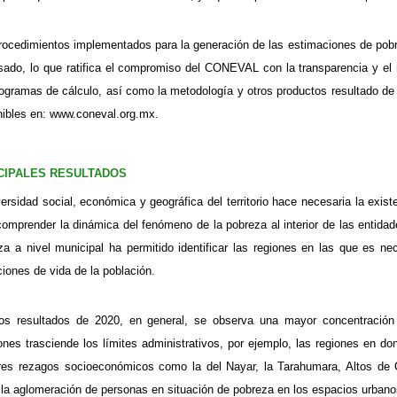
rocedimientos implementados para la generación de las estimaciones de pobre
esado, lo que ratifica el compromiso del CONEVAL con la transparencia y el 
rogramas de cálculo, así como la metodología y otros productos resultado de
nibles en: www.coneval.org.mx.
CIPALES RESULTADOS
versidad social, económica y geográfica del territorio hace necesaria la exis
comprender la dinámica del fenómeno de la pobreza al interior de las entidad
za a nivel municipal ha permitido identificar las regiones en las que es n
ciones de vida de la población.
os resultados de 2020, en general, se observa una mayor concentración
ones trasciende los límites administrativos, por ejemplo, las regiones en d
es rezagos socioeconómicos como la del Nayar, la Tarahumara, Altos de C
la aglomeración de personas en situación de pobreza en los espacios urbano