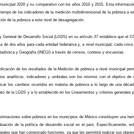
 municipal 2020 y su comparativo con los años 2010 y 2015. Esta información
 tiempo de los indicadores de la medición multidimensional de la pobreza a e
ción de la pobreza a este nivel de desagregación.
y General de Desarrollo Social (LGDS) en su artículo 37 establece que el 
a de dos años para cada entidad federativa y, a nivel municipal, cada cinco
tadística y Geografía (INEGI) a través de censos, conteos y encuestas.
blicación de los resultados de la Medición de pobreza a nivel municipal per
ios analíticos, indicadores y umbrales son los mismos con el objetivo de m
ificar los cambios ocurridos en materia de pobreza a lo largo de una déc
to de la LGDS y a lo establecido en los Lineamientos y criterios generales pa
stimaciones sobre pobreza en los municipios de México constituyen una herra
aluación de la política de desarrollo social en el país. Específicamente, es
ipales que han comenzado funciones, ya que les permitirá realizar sus plane