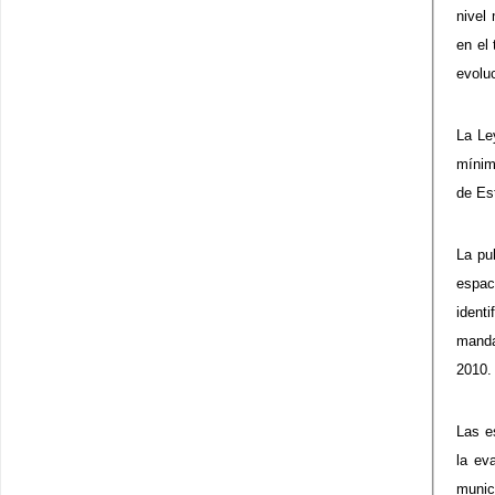
nivel
en el
evolu
La Le
mínim
de Es
La pu
espac
ident
manda
2010.
Las e
la ev
munic