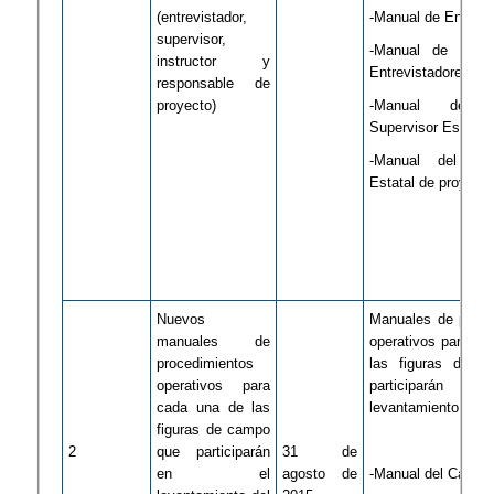
(entrevistador,
-Manual de Entrevi
supervisor,
-Manual de Super
instructor y
Entrevistadores
responsable de
proyecto)
-Manual de Ins
Supervisor Estatal
-Manual del Res
Estatal de proyect
​Nuevos
​Manuales de proce
manuales de
operativos para ca
procedimientos
las figuras de c
operativos para
participarán
cada una de las
levantamiento:
figuras de campo
​​2
que participarán
31 de
en el
agosto de
-Manual del Capturi