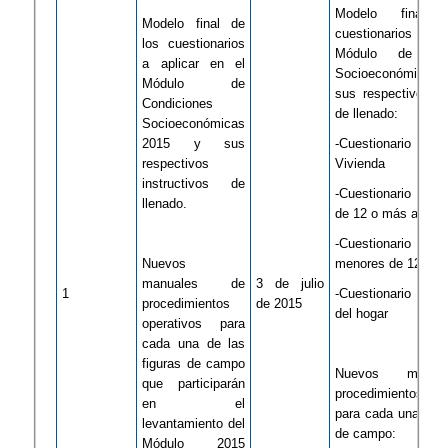
Modelo final
Modelo final de
cuestionarios a apl
los cuestionarios
Módulo de Cond
a aplicar en el
Socioeconómica
Módulo de
sus respectivos in
Condiciones
de llenado:
Socioeconómicas
2015 y sus
-Cuestionario de 
respectivos
Vivienda
instructivos de
-Cuestionario para
llenado.
de 12 o más años
-Cuestionario para
Nuevos
menores de 12 año
manuales de
3 de julio
1
-Cuestionario para
procedimientos
de 2015
del hogar
operativos para
cada una de las
figuras de campo
Nuevos manua
que participarán
procedimientos o
en el
para cada una de l
levantamiento del
de campo:
Módulo 2015