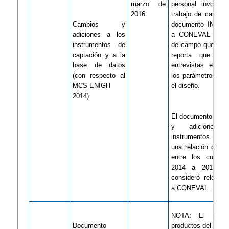
m
arzo de
personal involucr
2016
trabajo de campo.
Cambios y
documento INEGI 
adiciones a los
a CONEVAL que el
instrumentos de
de campo quedó co
captación y a la
reporta que el 
base de datos
entrevistas está 
(con respecto al
los parámetros pla
MCS-ENIGH
el diseño.
2014)
El documento sobr
y adiciones
instrumentos de 
una relación de lo
entre los cuestio
2014 a 2015 qu
consideró relevant
a CONEVAL.
NOTA: El pago
Documento
productos del cuart