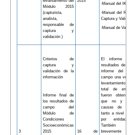
levantamiento del
2015
-Manual del IKTAN
Módulo 2015
(capturista,
-Manual del Respo
analista,
Captura y Validaci
responsable de
-Manual de Validac
captura y
validación )
Criterios de
El informe fina
captura y
resultados de ca
validación de la
informe del oper
información
campo una vez con
levantamiento, y m
total de entrevi
Informe final de
fueron obtenidas,
los resultados de
que no y desgl
campo del
causas de no re
Módulo de
tanto a nivel naci
Condiciones
por entidad fed
Socioeconómicas
También de
​3
2015
16 de
brevemente el pe