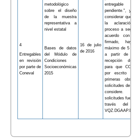
metodológico
entregable a
sobre el diseño
pendiente.", y, e
de la muestra
considerar que es 
representativa a
la aclaración 
nivel estatal
proceso a seguir, 
acuerdo con el 
firmado, hay u
​4
​16 de julio
Bases de datos
máximo de 5 días 
de 2016
Entregables
del Módulo de
a partir de la 
en revisión
Condiciones
recepción del en
por parte de
Socioeconómicas
para que CONEV
Coneval
2015
por escrito a I
primeras observa
solicitudes de acla
considere. 
solicitudes fueron 
través del ofi
VQZ.DGAAP.DNMMP