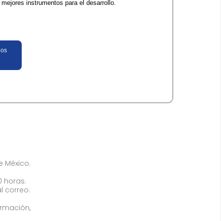
 mejores instrumentos para el desarrollo.
los
de México.
0 horas.
l correo:
ormación,