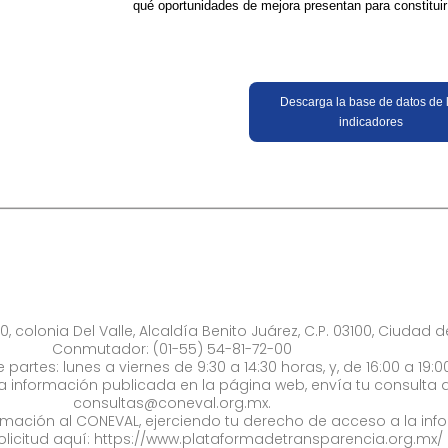
qué oportunidades de mejora presentan para constituir
Descarga la base de datos de 
indicadores
0, colonia Del Valle, Alcaldía Benito Juárez, C.P. 03100, Ciudad 
Conmutador: (01-55) 54-81-72-00
 partes: lunes a viernes de 9:30 a 14:30 horas, y, de 16:00 a 19:0
la información publicada en la página web, envía tu consulta a
consultas@coneval.org.mx
.
formación al CONEVAL, ejerciendo tu derecho de acceso a la inf
olicitud aquí:
https://www.plataformadetransparencia.org.mx/