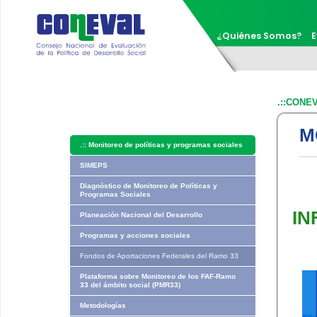
¿Quiénes Somos?
E
.::CONE
M
.::
Monitoreo de políticas y programas sociales
SIMEPS
Diagnóstico de Monitoreo de Políticas y
Programas Sociales
​I
Planeación Nacional del Desarrollo
Programas y acciones sociales
Fondos de Aportaciones Federales del Ramo 33
Plataforma sobre Monitoreo de los FAF-Ramo
33 del ámbito social (PMR33)
Metodologías