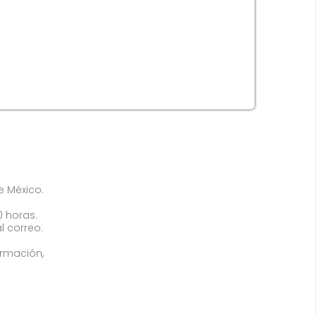
de México.
0 horas.
l correo:
ormación,