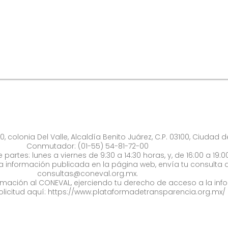
0, colonia Del Valle, Alcaldía Benito Juárez, C.P. 03100, Ciudad 
Conmutador: (01-55) 54-81-72-00
 partes: lunes a viernes de 9:30 a 14:30 horas, y, de 16:00 a 19:0
la información publicada en la página web, envía tu consulta a
consultas@coneval.org.mx
.
formación al CONEVAL, ejerciendo tu derecho de acceso a la inf
olicitud aquí:
https://www.plataformadetransparencia.org.mx/