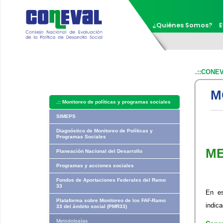
¿Quiénes Somos?
E
.::CONE
M
.::
Monitoreo de políticas y programas sociales
SIMEPS
Diagnóstico de Monitoreo de Políticas y
Programas Sociales
ME
Planeación Nacional del Desarrollo
Programas y acciones sociales
Fondos de Aportaciones Federales del Ramo
33
En es
Plataforma sobre Monitoreo de los FAF-Ramo
indic
33 del ámbito social (PMR33)
Metodologías