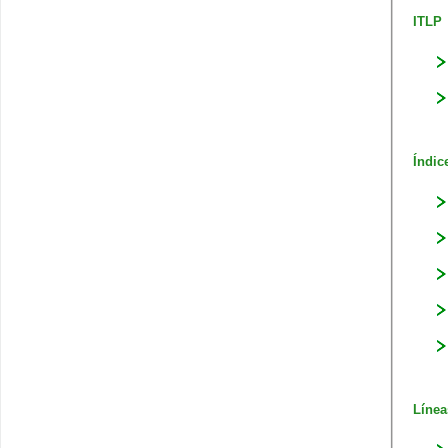
ITLP​
Índic
Línea