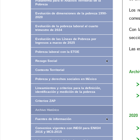
Plataforma para el Análisis Territorial de la
Pobreza
Los r
Evolución de dimensiones de la pobreza 1990-
2020
corre
Evolución de la pobreza laboral al cuarto
Con l
trimestre de 2024
secci
Evolución de las Líneas de Pobreza por
Ingresos​​ a marzo de 2025
Las e
Pobreza laboral con la ETOE
Rezago Social
Contexto Territorial
Archi
Pobreza y derechos sociales en México
Lineamientos y criterios para la definición,
identificación y medición de la pobreza
Criterios ZAP
Archivo Histórico
2020
Fuentes de información
Convenios vigentes con INEGI para ENIGH
2016 y MCS-2015