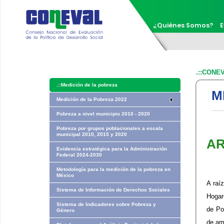
¿Quiénes Somos?
E
.::CONE
.::
Medición de la pobreza
M
Medición de la Pobreza 2022
Pobreza a nivel municipio 2010 - 2020
Pobreza por grupos poblacionales a escala
municipal 2010, 2015 y 2020
​A
Evidencia estratégica para la Administración
Federal 2024-2030
Metodología para la medición de la pobreza en
México
A raí
Sistema de Información de Derechos Sociales
Hogar
Sistema de Indicadores sobre Pobreza y
de Po
Género
de am