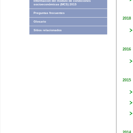
Información del módulo de condiciones
socioeconómicas (MCS) 2015
Preguntas frecuentes
2018
Glosario
Sitios relacionados
2016
2015
2014​