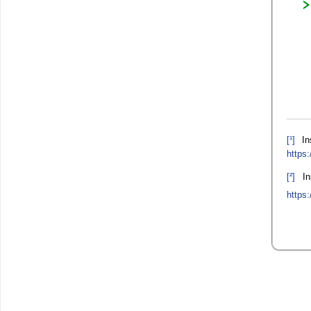
[¹]
Ins
https
[²]
Ins
https