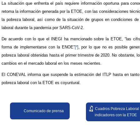
La situación que enfrenta el país requiere información oportuna para co
retoma la información generada por la ETOE, con las consideraciones técnic
la pobreza laboral, así como de la situación de grupos en condiciones de 
laboral durante la pandemia por SARS-CoV-2.
De acuerdo con lo que el INEGI ha mencionado sobre la ETOE, “las cifr
forma de implementarse con la ENOE”
[²]
, por lo que no es posible gene
pobreza laboral obtenidas hasta el primer trimestre de 2020. No obstante, l
cambios en el mercado laboral en los meses recientes.
El CONEVAL informa que suspende la estimación del ITLP hasta en tanto 
pobreza laboral con la ETOE es coyuntural.
Cuadros Pobreza Laboral
Comunicado de prensa​
indicadores con la ETOE​