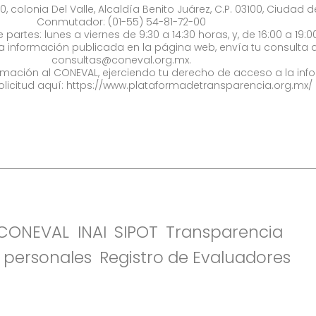
0, colonia Del Valle, Alcaldía Benito Juárez, C.P. 03100, Ciudad 
Conmutador: (01-55) 54-81-72-00
 partes: lunes a viernes de 9:30 a 14:30 horas, y, de 16:00 a 19:0
la información publicada en la página web, envía tu consulta a
consultas@coneval.org.mx
.
formación al CONEVAL, ejerciendo tu derecho de acceso a la inf
olicitud aquí:
https://www.plataformadetransparencia.org.mx/
l CONEVAL
INAI
SIPOT
Transparencia
 personales
Registro de Evaluadores