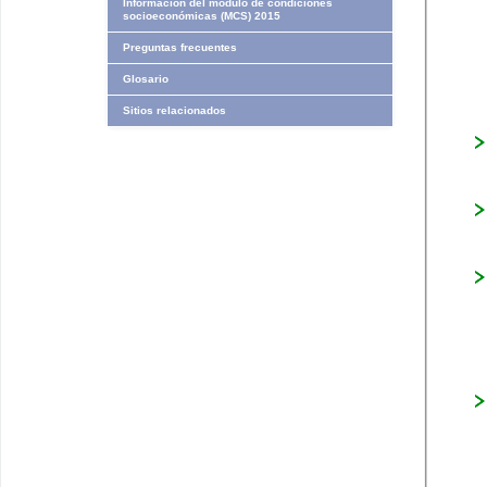
Información del módulo de condiciones
socioeconómicas (MCS) 2015
Preguntas frecuentes
Glosario
Sitios relacionados