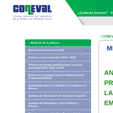
¿Quiénes Somos?
E
.::CONE
.::
Medición de la pobreza
M
Medición de la Pobreza 2022
Pobreza a nivel municipio 2010 - 2020
Pobreza por grupos poblacionales a escala
municipal 2010, 2015 y 2020
AN
Evidencia estratégica para la Administración
Federal 2024-2030
PR
Metodología para la medición de la pobreza en
México
LA
Sistema de Información de Derechos Sociales
EM
Sistema de Indicadores sobre Pobreza y
Género