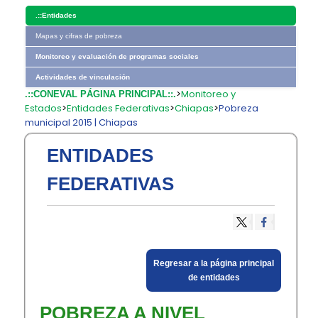
.::
Entidades
Mapas y cifras de pobreza
Monitoreo y evaluación de programas sociales
Actividades de vinculación
>
Monitoreo y
.::CONEVAL PÁGINA PRINCIPAL::.
Estados
>
Entidades Federativas
>
Chiapas
>
Pobreza
municipal 2015 | Chiapas
ENTIDADES
FEDERATIVAS
​Regresar a la página principal
de entidades​
​POBREZA A NIVEL