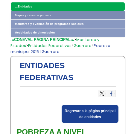
.::
Entidades
Mapas y cifras de pobreza
Monitoreo y evaluación de programas sociales
Actividades de vinculación
>
Monitoreo y
.::CONEVAL PÁGINA PRINCIPAL::.
Estados
>
Entidades Federativas
>
Guerrero
>
Pobreza
municipal 2015 | Guerrero
ENTIDADES
FEDERATIVAS
​Regresar a la página principal
de entidades​
POBREZA A NIVEL