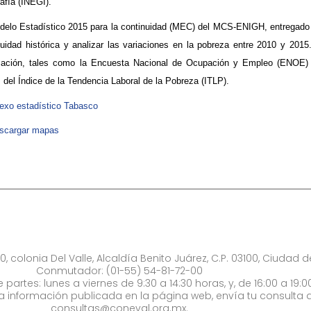
afía (INEGI).
delo Estadístico 2015 para la continuidad (MEC) del MCS-ENIGH, entregado p
nuidad histórica y analizar las variaciones en la pobreza entre 2010 y 201
mación, tales como la Encuesta Nacional de Ocupación y Empleo (ENOE) 
 del Índice de la Tendencia Laboral de la Pobreza (ITLP).​
exo estadístico Tabasco
scargar mapas
0, colonia Del Valle, Alcaldía Benito Juárez, C.P. 03100, Ciudad 
Conmutador: (01-55) 54-81-72-00
 partes: lunes a viernes de 9:30 a 14:30 horas, y, de 16:00 a 19:0
la información publicada en la página web, envía tu consulta a
consultas@coneval.org.mx
.