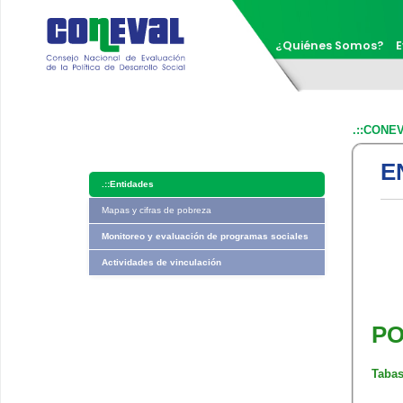
¿Quiénes Somos?
E
.::CONE
E
.::
Entidades
Mapas y cifras de pobreza
Monitoreo y evaluación de programas sociales
Actividades de vinculación
PO
Taba