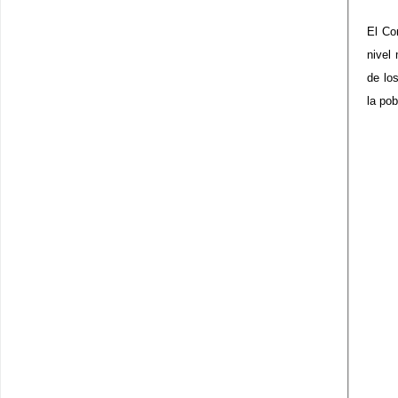
El Co
nivel
de lo
la po