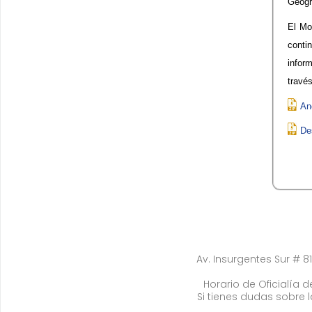
Geogr
El Mo
conti
infor
través
An
De
Av. Insurgentes Sur # 81
Horario de Oficialía de
Si tienes dudas sobre 