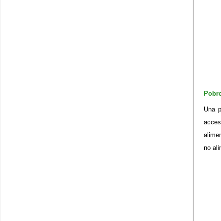
Pobr
Una p
acces
alimen
no ali