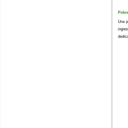
Pobr
Una p
ingre
dedic