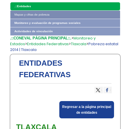
.::
Entidades
Mapas y cifras de pobreza
Monitoreo y evaluación de programas sociales
Actividades de vinculación
>
Monitoreo y
.::CONEVAL PÁGINA PRINCIPAL::.
Estados
>
Entidades Federativas
>
Tlaxcala
>
Pobreza estatal
2014 | Tlaxcala
ENTIDADES
FEDERATIVAS
​Regresar a la página principal
de entidades​
TLAXCALA