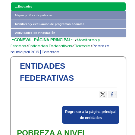
.::
Entidades
Mapas y cifras de pobreza
Monitoreo y evaluación de programas sociales
Actividades de vinculación
>
Monitoreo y
.::CONEVAL PÁGINA PRINCIPAL::.
Estados
>
Entidades Federativas
>
Tlaxcala
>
Pobreza
municipal 2015 | Tabasco
ENTIDADES
FEDERATIVAS
​Regresar a la página principal
de entidades​
POBREZA A NIVEL