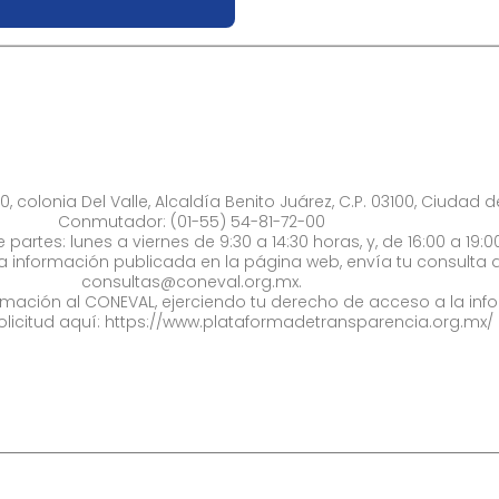
0, colonia Del Valle, Alcaldía Benito Juárez, C.P. 03100, Ciudad 
Conmutador: (01-55) 54-81-72-00
 partes: lunes a viernes de 9:30 a 14:30 horas, y, de 16:00 a 19:0
la información publicada en la página web, envía tu consulta a
consultas@coneval.org.mx
.
formación al CONEVAL, ejerciendo tu derecho de acceso a la inf
olicitud aquí:
https://www.plataformadetransparencia.org.mx/