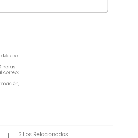
de México.
0 horas.
l correo:
ormación,
Sitios Relacionados