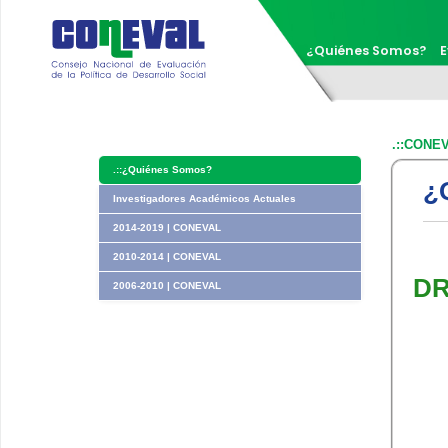
¿Quiénes Somos?
E
.::CONE
.::
¿Quiénes Somos?
¿
Investigadores Académicos Actuales
2014-2019 | CONEVAL
2010-2014 | CONEVAL
DR
2006-2010 | CONEVAL