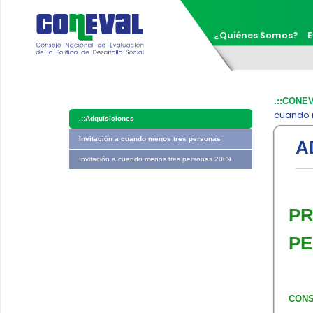
¿Quiénes Somos?
E
.::CONE
cuando 
.::
Adquisiciones
Invitación a cuando menos tres personas
A
Invitación a cuando menos tres personas 2009
PR
PE
CONS