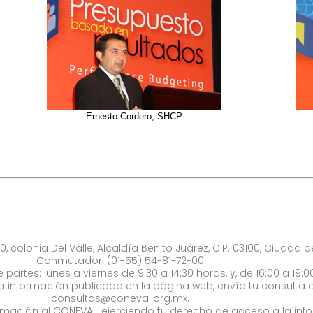
Ernesto Cordero, SHCP
0, colonia Del Valle, Alcaldía Benito Juárez, C.P. 03100, Ciudad 
Conmutador: (01-55) 54-81-72-00
 partes: lunes a viernes de 9:30 a 14:30 horas, y, de 16:00 a 19:0
la información publicada en la página web, envía tu consulta a
consultas@coneval.org.mx
.
formación al CONEVAL, ejerciendo tu derecho de acceso a la inf