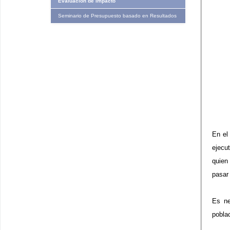
Evaluación de Impacto
Seminario de Presupuesto basado en Resultados
En el
ejecu
quien
pasar
Es ne
poblac