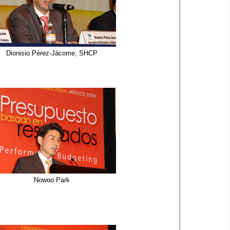
Dionisio Pérez-Jácome, SHCP
Nowoo Park