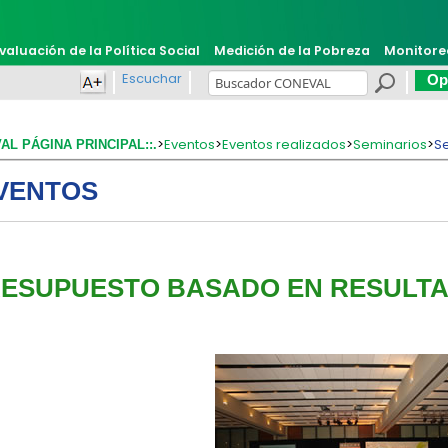
valuación de la Política Social
Medición de la Pobreza
Monitore
Escuchar
Opi
>
Eventos
>
Eventos realizados
>
Seminarios
>
S
VAL PÁGINA PRINCIPAL::.
VENTOS
ESUPUESTO BASADO EN RESULTA