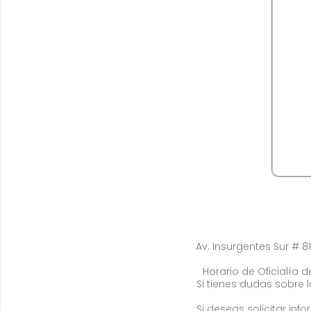
Av. Insurgentes Sur # 81
Horario de Oficialía de
Si tienes dudas sobre 
Si deseas solicitar in