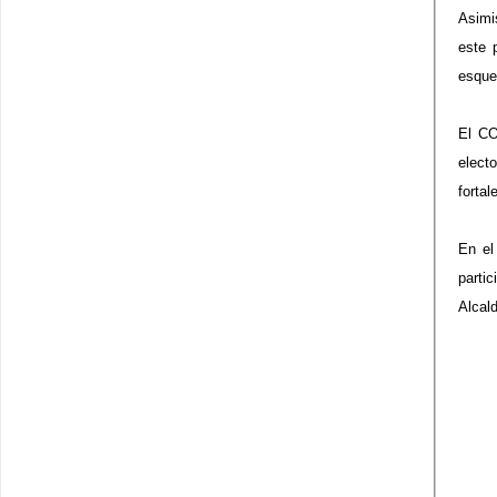
Asimi
este 
esque
El CO
elect
fortal
En el
parti
Alcal