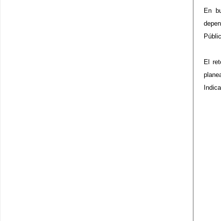
En bu
depen
Públi
El re
plane
Indica