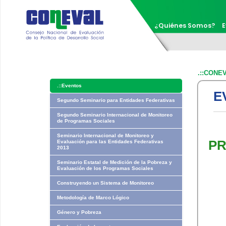
¿Quiénes Somos?
E
.::CONE
.::
Eventos
E
Segundo Seminario para Entidades Federativas​​
Segundo Seminario Internacional de Monitoreo
de Programas Sociales
Seminario Internacional de Monitoreo y
PR
Evaluación para las Entidades Federativas
2013
Seminario Estatal de Medición de la Pobreza y
Evaluación de los Programas Sociales
Construyendo un Sistema de Monitoreo
Metodología de Marco Lógico
Género y Pobreza