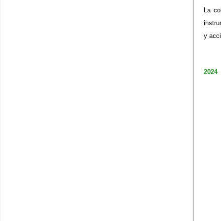
​La c
instr
y acc
2024