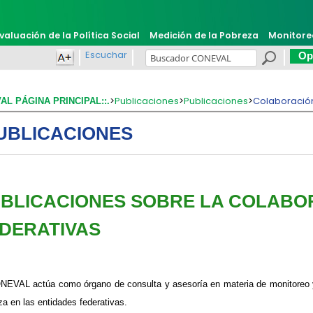
valuación de la Política Social
Medición de la Pobreza
Monitore
Escuchar
Opi
>
Publicaciones
>
Publicaciones
>
Colaboración
VAL PÁGINA PRINCIPAL::.
UBLICACIONES
PUBLICACIONES SOBRE LA COLAB
DERATIVAS​
NEVAL actúa como órgano de consulta y asesoría en materia de monitoreo y
za en las entidades federativas.