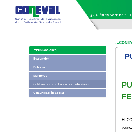
¿Quiénes Somos?
E
.::CONE
.::
Publicaciones
P
Evaluación
Pobreza
Monitoreo
​​
Colaboración con Entidades Federativas
Comunicación Social
FE
El CO
pobre