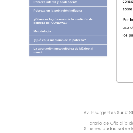
consi
Pobreza infantil y adolescente
sobre 
Pobreza en la población indígena
¿Cómo se logró construir la medición de
Por l
pobreza del CONEVAL?
uso d
Metodología
los p
¿Qué es la medición de la pobreza?
La aportación metodológica de México al
mundo
Av. Insurgentes Sur # 81
Horario de Oficialía de
Si tienes dudas sobre 