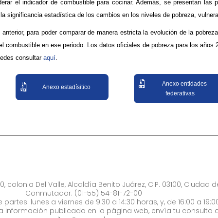
derar el indicador de combustible para cocinar. Además, se presentan las 
la significancia estadística de los cambios en los niveles de pobreza, vulner
o anterior, para poder comparar de manera estricta la evolución de la pobrez
el combustible en ese periodo. Los datos oficiales de pobreza para los años 
uedes consultar
aq​​uí​
.​​
Anexo entidades
Anexo estadísitico
federativas
0, colonia Del Valle, Alcaldía Benito Juárez, C.P. 03100, Ciudad 
Conmutador: (01-55) 54-81-72-00
 partes: lunes a viernes de 9:30 a 14:30 horas, y, de 16:00 a 19:0
la información publicada en la página web, envía tu consulta a