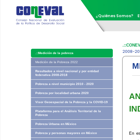
¿Quiénes Somos?
E
.::CONE
2008-201
.::
Medición de la pobreza
Medición de la Pobreza 2022
M
Resultados a nivel nacional y por entidad
federativa 2008-2018
Pobreza a nivel municipio 2010 - 2020
Pobreza por localidad urbana 2020
AN
Visor Geoespacial de la Pobreza y la COVID-19
IN
Plataforma para el Análisis Territorial de la
Pobreza
Pobreza Urbana en México
En es
Pobreza y personas mayores en México