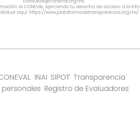
consultas@coneval.org.mx
.
formación al CONEVAL, ejerciendo tu derecho de acceso a la inf
olicitud aquí:
https://www.plataformadetransparencia.org.mx/
l CONEVAL
INAI
SIPOT
Transparencia
 personales
Registro de Evaluadores