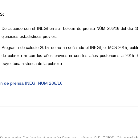
AS:
De acuerdo con el INEGI en su boletín de prensa NÚM 286/16 del día 1
ejercicios estadísticos previos.
Programa de cálc​ulo 2015: como ha señalado el INEGI, el MCS 2015, public
de pobreza ni con los años previos ni con los años posteriores a 2015.
trayectoria histórica de la pobreza.​​​
tín de prensa INEGI NÚM 286/16
0, colonia Del Valle, Alcaldía Benito Juárez, C.P. 03100, Ciudad 