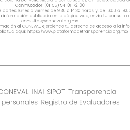
Conmutador: (01-55) 54-81-72-00
 partes: lunes a viernes de 9:30 a 14:30 horas, y, de 16:00 a 19:0
la información publicada en la página web, envía tu consulta a
consultas@coneval.org.mx
.
formación al CONEVAL, ejerciendo tu derecho de acceso a la inf
olicitud aquí:
https://www.plataformadetransparencia.org.mx/
l CONEVAL
INAI
SIPOT
Transparencia
 personales
Registro de Evaluadores