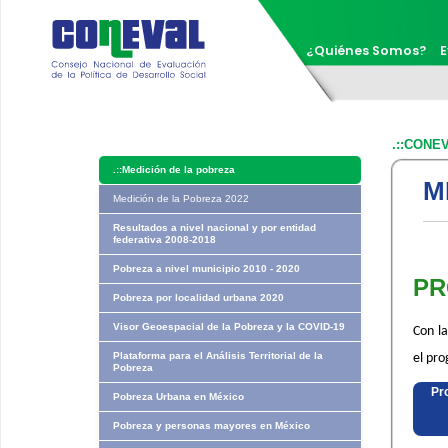
¿Quiénes Somos?
E
.::CONE
.::
Medición de la pobreza
M
Medición de la Pobreza 2022
Resultados a nivel nacional y por entidad
federativa 2008-2018
Pobreza a nivel municipio 2010 - 2020
PR
Pobreza por localidad urbana 2020
Visor Geoespacial de la Pobreza y la COVID-19
Con la
Plataforma para el Análisis Territorial de la
el pro
Pobreza
​P
Pobreza Urbana en México
Pobreza y personas mayores en México