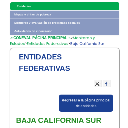
.::
Entidades
Mapas y cifras de pobreza
Monitoreo y evaluación de programas sociales
Actividades de vinculación
>
Monitoreo y
.::CONEVAL PÁGINA PRINCIPAL::.
Estados
>
Entidades Federativas
>
Baja California Sur
ENTIDADES
FEDERATIVAS
Regresar a la página principal​
de entidades​
BAJA CALIFORNIA SUR