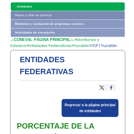
.::
Entidades
Mapas y cifras de pobreza
Monitoreo y evaluación de programas sociales
Actividades de vinculación
>
Monitoreo y
.::CONEVAL PÁGINA PRINCIPAL::.
Estados
>
Entidades Federativas
>
Yucatán
>
ITLP | Yucatán
ENTIDADES
FEDERATIVAS
​Regresar a la página principal
de entidades​
PORCENTAJE DE LA