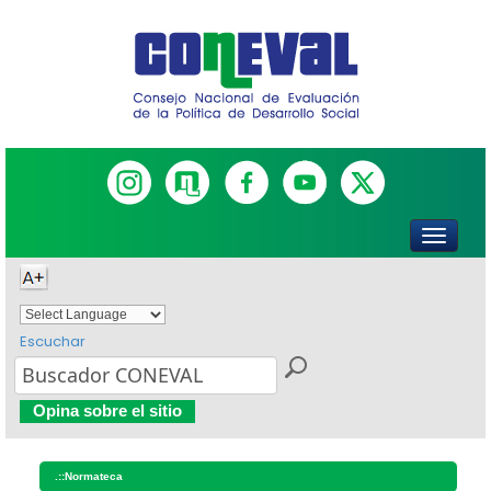
Escuchar
Powered by
Translate
Opina sobre el sitio
.::
Normateca