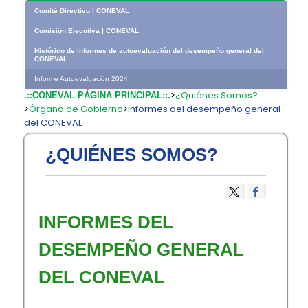
Comité Directivo | CONEVAL
Comisión Ejecutiva | CONEVAL
Histórico de informes de autoevaluación del desempeño general del
CONEVAL
Informe Autoevaluación 2024
>
¿Quiénes Somos?
.::CONEVAL PÁGINA PRINCIPAL::.
>
Órgano de Gobierno
>
Informes del desempeño general
del CONEVAL
¿QUIÉNES SOMOS?
​INFORMES DEL
DESEMPEÑO GENERAL
DEL CONEVAL