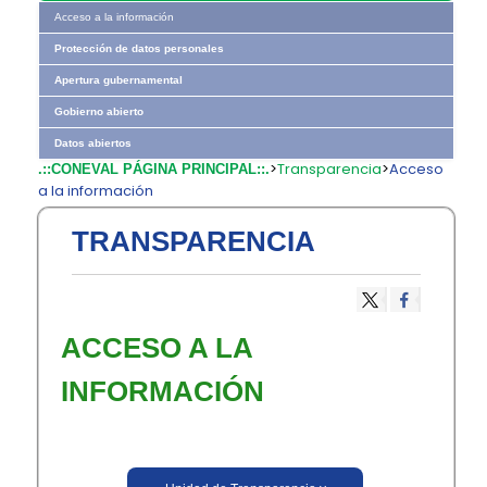
Acceso a la información
Protección de datos personales
Apertura gubernamental
Gobierno abierto
Datos abiertos
>
Transparencia
>
Acceso
.::CONEVAL PÁGINA PRINCIPAL::.
a la información
TRANSPARENCIA
​ACCESO A LA
INFORMACIÓN