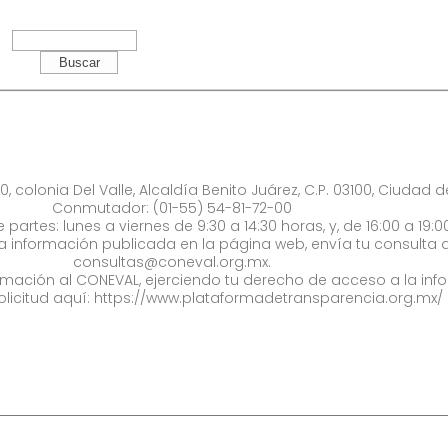
0, colonia Del Valle, Alcaldía Benito Juárez, C.P. 03100, Ciudad 
Conmutador: (01-55) 54-81-72-00
 partes: lunes a viernes de 9:30 a 14:30 horas, y, de 16:00 a 19:0
la información publicada en la página web, envía tu consulta a
consultas@coneval.org.mx
.
formación al CONEVAL, ejerciendo tu derecho de acceso a la inf
olicitud aquí:
https://www.plataformadetransparencia.org.mx/