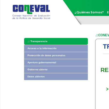
¿Quiénes Somos?
E
.::CONE
.::
Transparencia
T
Acceso a la información
Protección de datos personales
Apertura gubernamental
RE
Gobierno abierto
Datos abiertos