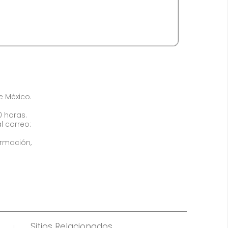
de México.
0 horas.
l correo:
ormación,
Sitios Relacionados