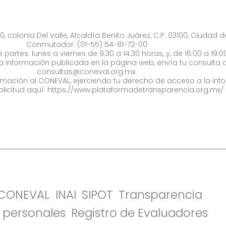
0, colonia Del Valle, Alcaldía Benito Juárez, C.P. 03100, Ciudad 
Conmutador: (01-55) 54-81-72-00
 partes: lunes a viernes de 9:30 a 14:30 horas, y, de 16:00 a 19:0
la información publicada en la página web, envía tu consulta a
consultas@coneval.org.mx
.
formación al CONEVAL, ejerciendo tu derecho de acceso a la inf
olicitud aquí:
https://www.plataformadetransparencia.org.mx/
l CONEVAL
INAI
SIPOT
Transparencia
 personales
Registro de Evaluadores