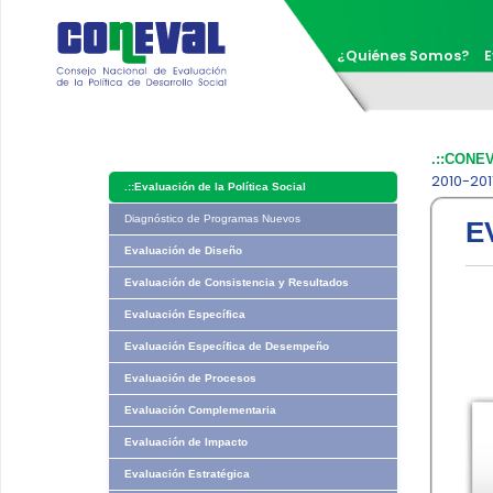
¿Quiénes Somos?
E
.::CONE
2010-201
.::
Evaluación de la Política Social
Diagnóstico de Programas Nuevos
E
Evaluación de Diseño
Evaluación de Consistencia y Resultados
Evaluación Específica
Evaluación Específica de Desempeño
Evaluación de Procesos
Evaluación Complementaria
Evaluación de Impacto
Evaluación Estratégica