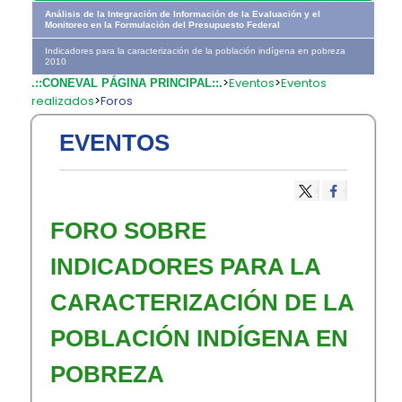
Análisis de la Integración de Información de la Evaluación y el
Monitoreo en la Formulación del Presupuesto Federal
Indicadores para la caracterización de la población indígena en pobreza
2010
>
Eventos
>
Eventos
.::CONEVAL PÁGINA PRINCIPAL::.
realizados
>
Foros
EVENTOS
FORO SOBRE
INDICADORES PARA LA
CARACTERIZACIÓN DE LA
POBLACIÓN INDÍGENA EN
POBREZA