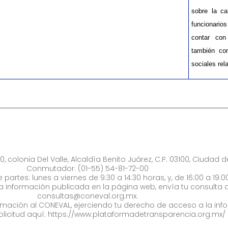
sobre la ca
funcionario
contar con
también co
sociales rel
0, colonia Del Valle, Alcaldía Benito Juárez, C.P. 03100, Ciudad 
Conmutador: (01-55) 54-81-72-00
 partes: lunes a viernes de 9:30 a 14:30 horas, y, de 16:00 a 19:0
la información publicada en la página web, envía tu consulta a
consultas@coneval.org.mx
.
formación al CONEVAL, ejerciendo tu derecho de acceso a la inf
olicitud aquí:
https://www.plataformadetransparencia.org.mx/