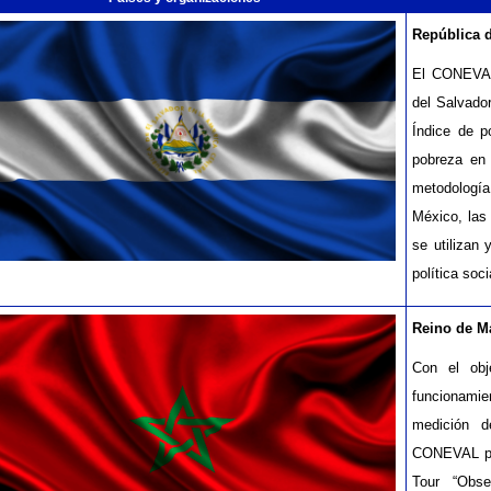
República 
El CONEVAL 
del Salvado
Índice de p
pobreza en 
metodología
México, las
se utilizan 
política soc
Reino de M
Con el obj
funcionamie
medición d
CONEVAL par
Tour “Obse