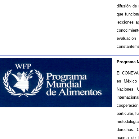
difusión de
que funciona
lecciones a
conocimient
evaluació
constantemen
Programa M
El CONEVAL 
en México 
Naciones U
internacio
cooperación
particular, 
metodologí
derechos. 
acerca de 