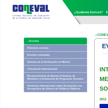
¿Quiénes Somos?
E
.::CONE
.::
Eventos
E
Próximos eventos
Eventos realizados
Semana de la Evaluación en México
IN
Vinculación Internacional
Reconocimiento de Buenas Prácticas de
ME
Monitoreo y Evaluación de Programas Sociales
Seminario Internacional sobre Evaluación con
SO
Perspectiva de Género de Políticas Públicas
2012