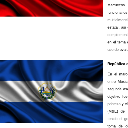
Marruecos.
funcionar
multidimens
estatal, así
complementa
en el tema 
uso de eval
República 
En el marc
entre Méxi
segunda ase
objetivo fu
pobreza y e
(M&E) del
tenido el g
toma de de