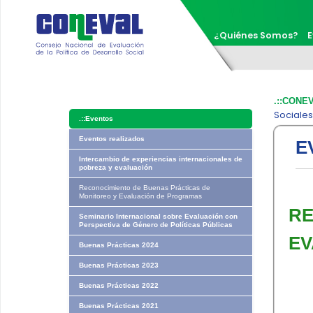
¿Quiénes Somos?
E
.::CONE
Sociale
.::
Eventos
Eventos realizados
E
Intercambio de experiencias internacionales de
pobreza y evaluación
Reconocimiento de Buenas Prácticas de
Monitoreo y Evaluación de Programas
​R
Seminario Internacional sobre Evaluación con
Perspectiva de Género de Políticas Públicas
EV
Buenas Prácticas 2024
Buenas Prácticas 2023
Buenas Prácticas 2022
Buenas Prácticas 2021