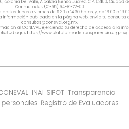
0, colonia Del Valle, Alcaldía Benito Juárez, C.P. 03100, Ciudad 
Conmutador: (01-55) 54-81-72-00
 partes: lunes a viernes de 9:30 a 14:30 horas, y, de 16:00 a 19:0
la información publicada en la página web, envía tu consulta a
consultas@coneval.org.mx
.
formación al CONEVAL, ejerciendo tu derecho de acceso a la inf
olicitud aquí:
https://www.plataformadetransparencia.org.mx/
l CONEVAL
INAI
SIPOT
Transparencia
 personales
Registro de Evaluadores