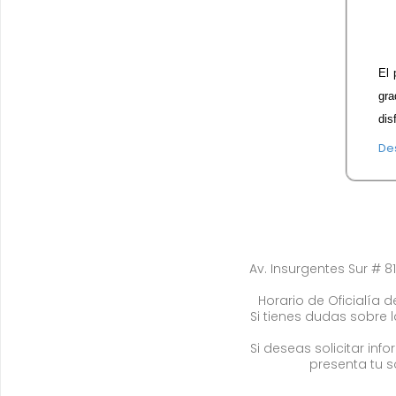
El 
gra
dis
De
Av. Insurgentes Sur # 81
Horario de Oficialía de
Si tienes dudas sobre 
Si deseas solicitar in
presenta tu s