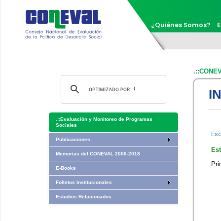
¿Quiénes Somos?
E
.::CONE
I
.::
Evaluación y Monitoreo de Programas
Sociales
Es
Publicaciones
​​E
Memorias del CONEVAL 2006-2018
Pri
E-Books
Folletos Institucionales
Estudios Relacionados