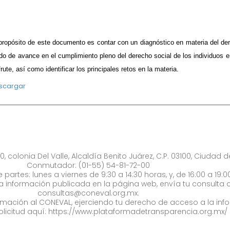
propósito de este documento es contar con un diagnóstico en materia del de
do de avance en el cumplimiento pleno del derecho social de los individuos en
frute, así como identificar los principales retos en la materia.
scargar​
0, colonia Del Valle, Alcaldía Benito Juárez, C.P. 03100, Ciudad 
Conmutador: (01-55) 54-81-72-00
 partes: lunes a viernes de 9:30 a 14:30 horas, y, de 16:00 a 19:0
la información publicada en la página web, envía tu consulta a
consultas@coneval.org.mx
.
formación al CONEVAL, ejerciendo tu derecho de acceso a la inf
olicitud aquí:
https://www.plataformadetransparencia.org.mx/