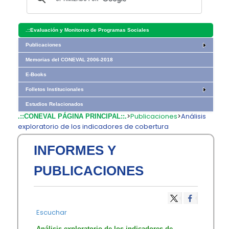
.::
Evaluación y Monitoreo de Programas Sociales
Publicaciones
Memorias del CONEVAL 2006-2018
E-Books
Folletos Institucionales
Estudios Relacionados
>
Publicaciones
>
Análisis
.::CONEVAL PÁGINA PRINCIPAL::.
exploratorio de los indicadores de cobertura
INFORMES Y
PUBLICACIONES
Escuchar
Análisis exploratorio de los indicadores de