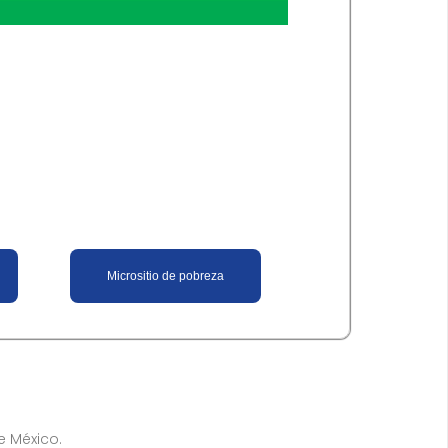
​Micrositi​o de pobreza​
de México.