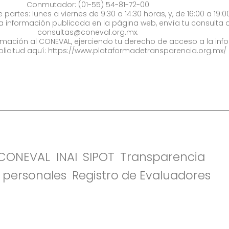
Conmutador: (01-55) 54-81-72-00
 partes: lunes a viernes de 9:30 a 14:30 horas, y, de 16:00 a 19:0
la información publicada en la página web, envía tu consulta a
consultas@coneval.org.mx
.
formación al CONEVAL, ejerciendo tu derecho de acceso a la inf
olicitud aquí:
https://www.plataformadetransparencia.org.mx/
l CONEVAL
INAI
SIPOT
Transparencia
 personales
Registro de Evaluadores