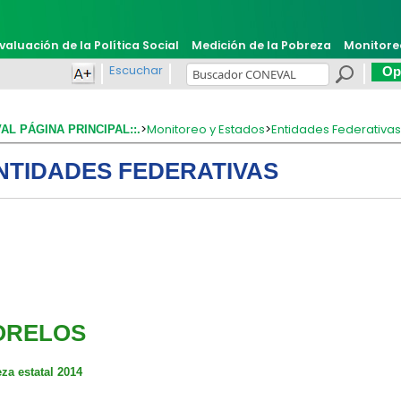
valuación de la Política Social
Medición de la Pobreza
Monitore
Escuchar
Opi
>
Monitoreo y Estados
>
Entidades Federativa
VAL PÁGINA PRINCIPAL::.
NTIDADES FEDERATIVAS
ORELOS
za estatal 2014​