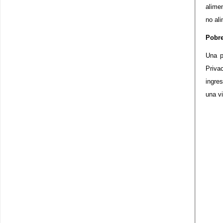
alime
no ali
Pobre
Una p
Priva
ingre
una vi