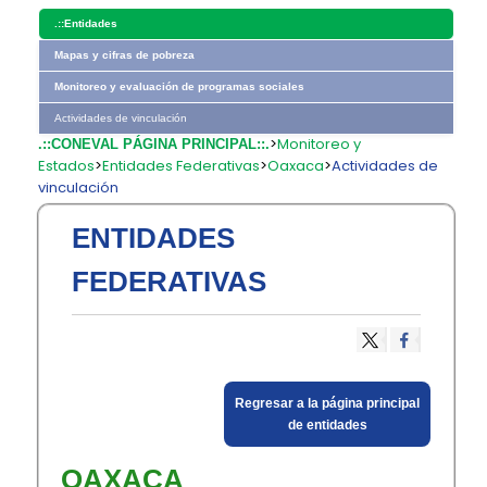
.::
Entidades
Mapas y cifras de pobreza
Monitoreo y evaluación de programas sociales
Actividades de vinculación
>
Monitoreo y
.::CONEVAL PÁGINA PRINCIPAL::.
Estados
>
Entidades Federativas
>
Oaxaca
>
Actividades de
vinculación
ENTIDADES
FEDERATIVAS
​Regresar a la página principal
​de entidades​
OAXACA