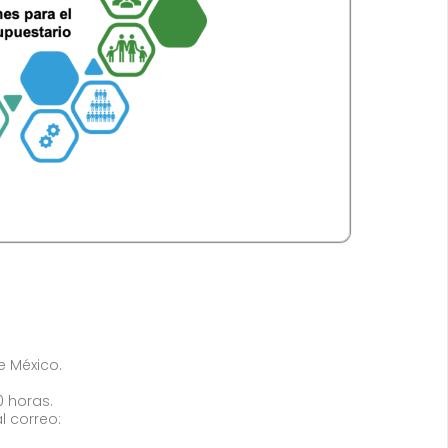
de México.
0 horas.
l correo: