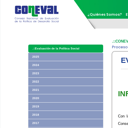
¿Quiénes Somos?
E
.::CONE
Proceso
.::
Evaluación de la Política Social
2025
E
2024
2023
2022
2021
​I
2020
2019
2018
Con l
2017
Conse