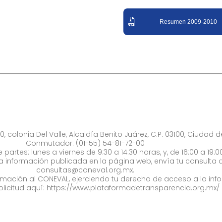
Resumen 2009-2010
0, colonia Del Valle, Alcaldía Benito Juárez, C.P. 03100, Ciudad 
Conmutador: (01-55) 54-81-72-00
 partes: lunes a viernes de 9:30 a 14:30 horas, y, de 16:00 a 19:0
la información publicada en la página web, envía tu consulta a
consultas@coneval.org.mx
.
formación al CONEVAL, ejerciendo tu derecho de acceso a la inf
olicitud aquí:
https://www.plataformadetransparencia.org.mx/