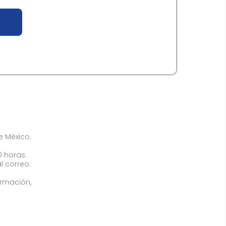
de México.
0 horas.
l correo:
ormación,