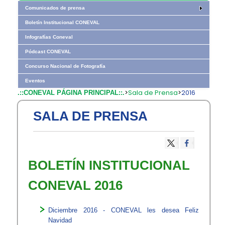
Comunicados de prensa
Boletín Institucional CONEVAL
Infografías Coneval
Pódcast CONEVAL
Concurso Nacional de Fotografía
Eventos
>
Sala de Prensa
>
2016
.::CONEVAL PÁGINA PRINCIPAL::.
SALA DE PRENSA
BOLETÍN INSTITUCIONAL ​​
CONEVAL 2016​
Diciembre 2016 - CONEVAL les desea Feliz
Navidad