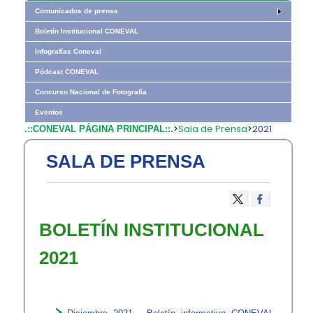
Comunicados de prensa
Boletín Institucional CONEVAL
Infografías Coneval
Pódcast CONEVAL
Concurso Nacional de Fotografía
Eventos
>
Sala de Prensa
>
2021
.::CONEVAL PÁGINA PRINCIPAL::.
SALA DE PRENSA
​BOLETÍN INSTITUCIONAL
2021