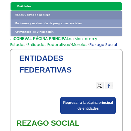
.::
Entidades
Mapas y cifras de pobreza
Monitoreo y evaluación de programas sociales
Actividades de vinculación
>
Monitoreo y
.::CONEVAL PÁGINA PRINCIPAL::.
Estados
>
Entidades Federativas
>
Morelos
>
Rezago Social
ENTIDADES
FEDERATIVAS
​Regresar a la página principal
de entidades​
REZAGO SOCIAL