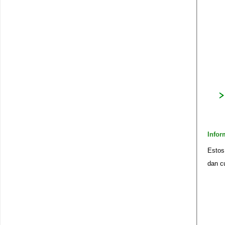
​Info
Estos
dan c