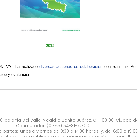
2012
ONEVAL ha realizado
diversas acciones de colaboración
con San Luis Poto
oreo y evaluación.
0, colonia Del Valle, Alcaldía Benito Juárez, C.P. 03100, Ciudad 
Conmutador: (01-55) 54-81-72-00
 partes: lunes a viernes de 9:30 a 14:30 horas, y, de 16:00 a 19:0
la información publicada en la página web, envía tu consulta a