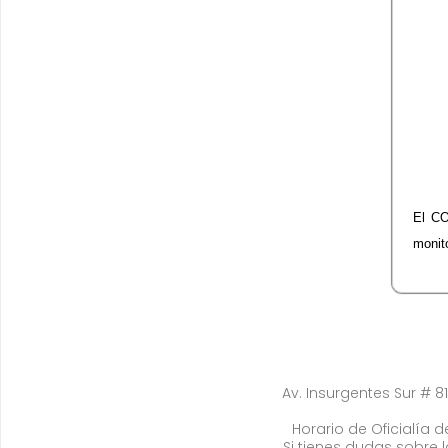
El C
monit
Av. Insurgentes Sur # 81
Horario de Oficialía de
Si tienes dudas sobre 