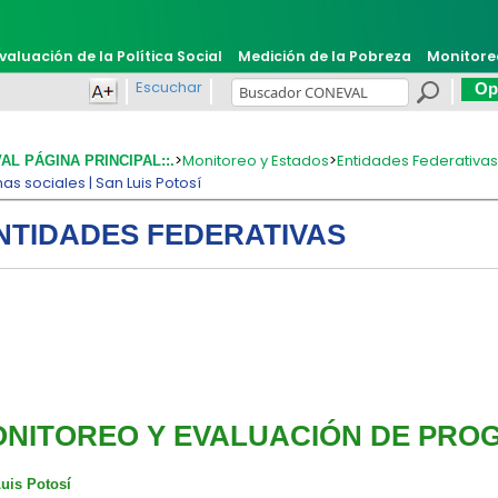
valuación de la Política Social
Medición de la Pobreza
Monitore
Escuchar
Opi
>
Monitoreo y Estados
>
Entidades Federativa
VAL PÁGINA PRINCIPAL::.
s sociales | San Luis Potosí
NTIDADES FEDERATIVAS
NITOREO Y EVALUACIÓN DE PRO
uis Potosí