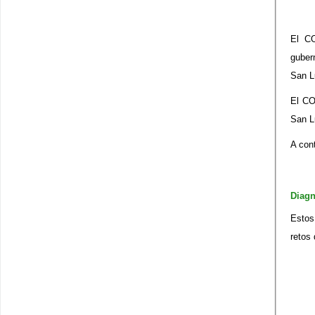
El CO
guber
San L
El CO
San L
A con
Diagn
Estos
retos 