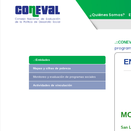
¿Quiénes Somos?
E
.::CONE
programa
E
.::
Entidades
Mapas y cifras de pobreza
Monitoreo y evaluación de programas sociales
Actividades de vinculación
MO
San L