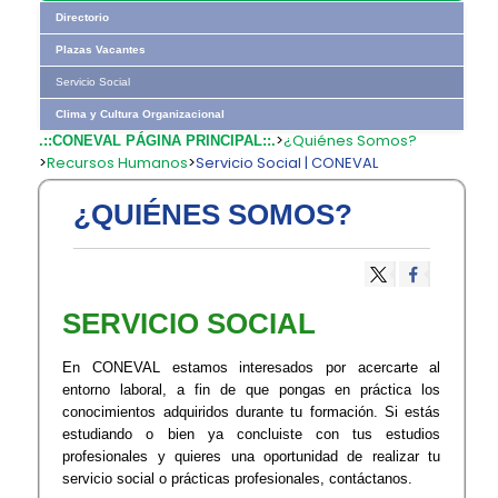
Directorio
Plazas Vacantes
Servicio Social
Clima y Cultura Organizacional
>
¿Quiénes Somos?
.::CONEVAL PÁGINA PRINCIPAL::.
>
Recursos Humanos
>
Servicio Social | CONEVAL
¿QUIÉNES SOMOS?
SERVICIO
SOCIAL
​En
CONEVAL
estamos
interesados
por
acercarte
al
entorno
laboral,
a
fin
de
que
pongas
en
práctica
los
conocimientos
adquiridos
durante
tu
forma​ción.
Si
estás
estudiando
o
bien
ya
concluiste
con
tus
estudios
profesionales
y
quieres
una
oportunida​d
de
realizar
tu
servicio
social
o
prácticas
profesionales,
contáctanos.