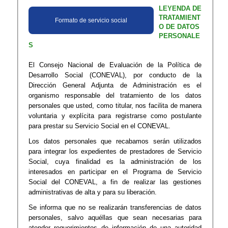
LEYENDA
DE
TRATAMIENT
Formato
de
serv​icio
social
O
DE
DATOS
PERSONALE
S​​
El
Consejo
Nacional
de
Evaluación
de
la
Política
de
Desarrollo
Social
(CONEVAL),
por
conducto
de
la
Dirección
General
Adjunta
de
Administración
es
el
organismo
responsable
del
tratamiento
de
los
datos
personales
que
usted,
como
titular,
nos
facilita
de
manera
voluntaria
y
explícita
para
registrarse
como
postulante
para
prestar
su
Servicio
Social
en
el
CONEVAL.
Los
datos
personales
que
recabamos
serán
utilizados
para
integrar
los
expedientes
de
prestadores
de
Servicio
Social,
cuya
finalidad
es
la
administración
de
los
interesados
en
participar
en
el
Programa
de
Servicio
Social
del
CONEVAL,
a
fin
de
realizar
las
gestiones
administrativas
de
alta
y
para
su
liberación.
Se
informa
que
no
se
realizarán
transferencias
de
datos
personales,
salvo
aquéllas
que
sean
necesarias
para
atender
requerimientos
de
información
de
una
autoridad