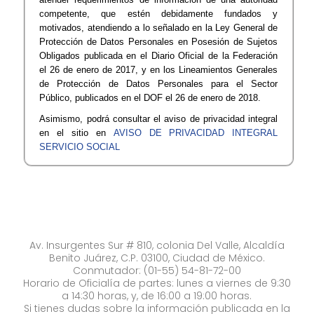
competente,
que
estén
debidamente
fundados
y
motivados,
atendiendo
a
lo
señalado
en
la
Ley
General
de
Protección
de
Datos
Personales
en
Posesión
de
Sujetos
Obligados
publicada
en
el
Diario
Oficial
de
la
Federación
el
26
de
enero
de
2017,
y
en
los
Lineamientos
Generales
de
Protección
de
Datos
Personales
para
el
Sector
Público,
publicados
en
el
DOF
el
26
de
enero
de
2018.​
Asimismo,
podrá
consultar
el
aviso
de
privacidad
integral
en
el
sitio
en
AVISO
DE
PRIVACIDAD
INTEG​RAL
SERVICIO
SOCIAL
Av. Insurgentes Sur # 810, colonia Del Valle, Alcaldía
Benito Juárez, C.P. 03100, Ciudad de México.
Conmutador: (01-55) 54-81-72-00
Horario de Oficialía de partes: lunes a viernes de 9:30
a 14:30 horas, y, de 16:00 a 19:00 horas.
Si tienes dudas sobre la información publicada en la