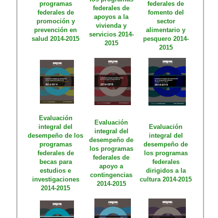
programas
federales de
federales de
federales de
fomento del
apoyos a la
promoción y
sector
vivienda y
prevención en
alimentario y
servicios 2014-
salud 2014-2015
pesquero 2014-
2015
2015​
Evaluación
Evaluación
integral del
Evaluación
integral del
desempeño de los
integral del
desempeño de
programas
desempeño de
los programas
federales de
los programas
federales de
becas para
federales
apoyo a
estudios e
dirigidos a la
contingencias
investigaciones
cultura 2014-2015​
2014-2015
2014-2015