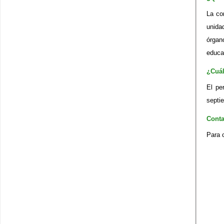
La co
unida
órgan
educa
¿Cuál
El pe
septi
Contact
Para 