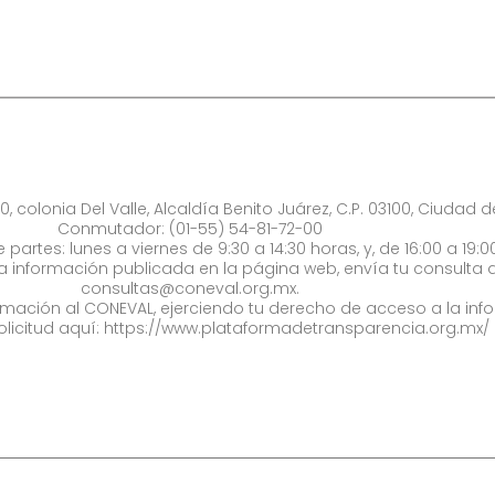
0, colonia Del Valle, Alcaldía Benito Juárez, C.P. 03100, Ciudad 
Conmutador: (01-55) 54-81-72-00
 partes: lunes a viernes de 9:30 a 14:30 horas, y, de 16:00 a 19:0
la información publicada en la página web, envía tu consulta a
consultas@coneval.org.mx
.
formación al CONEVAL, ejerciendo tu derecho de acceso a la inf
olicitud aquí:
https://www.plataformadetransparencia.org.mx/