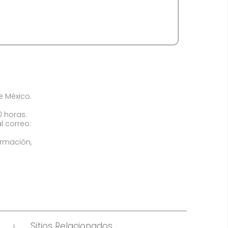
de México.
0 horas.
l correo:
ormación,
Sitios Relacionados