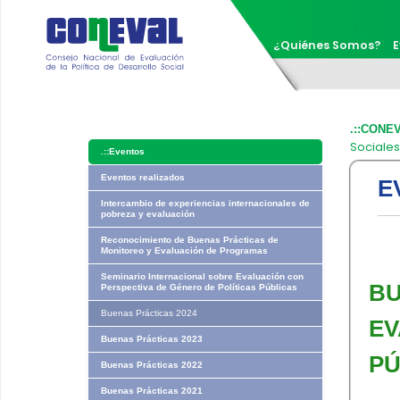
¿Quiénes Somos?
E
.::CONE
Sociale
.::
Eventos
Eventos realizados
E
Intercambio de experiencias internacionales de
pobreza y evaluación
Reconocimiento de Buenas Prácticas de
Monitoreo y Evaluación de Programas
Seminario Internacional sobre Evaluación con
BU
Perspectiva de Género de Políticas Públicas
Buenas Prácticas 2024
EV
Buenas Prácticas 2023
PÚ
Buenas Prácticas 2022
Buenas Prácticas 2021