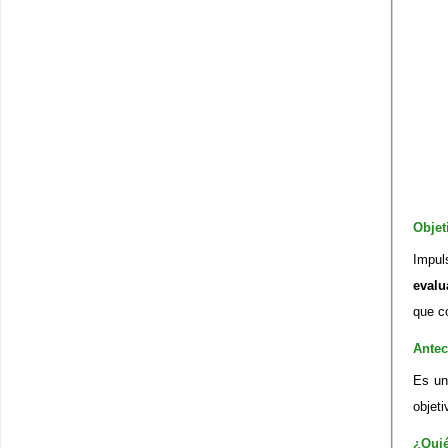
Objet
Impul
evalu
que co
Antec
Es un
objet
¿Quié