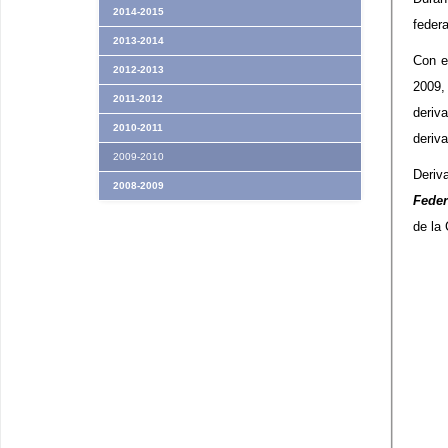
2014-2015
feder
2013-2014
Con e
2012-2013
2009,
2011-2012
deriv
2010-2011
deriv
2009-2010
Deriv
2008-2009
Feder
de la 