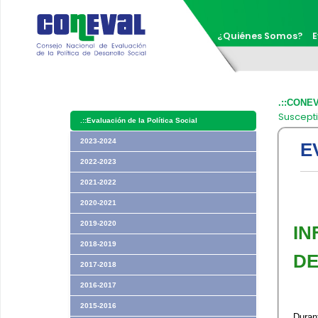
¿Quiénes Somos?
E
.::CONE
Suscepti
.::
Evaluación de la Política Social
2023-2024
E
2022-2023
2021-2022
2020-2021
2019-2020
IN
2018-2019
DE
2017-2018
2016-2017
2015-2016
Duran