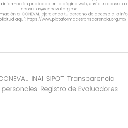
la información publicada en la página web, envía tu consulta a
consultas@coneval.org.mx
.
formación al CONEVAL, ejerciendo tu derecho de acceso a la inf
olicitud aquí:
https://www.plataformadetransparencia.org.mx/
l CONEVAL
INAI
SIPOT
Transparencia
 personales
Registro de Evaluadores