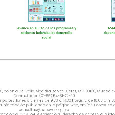
Avance en el uso de los programas y
ASM 
acciones federales de desarrollo
depend
social
0, colonia Del Valle, Alcaldía Benito Juárez, C.P. 03100, Ciudad 
Conmutador: (01-55) 54-81-72-00
 partes: lunes a viernes de 9:30 a 14:30 horas, y, de 16:00 a 19:0
la información publicada en la página web, envía tu consulta a
consultas@coneval.org.mx
.
formación al CONEVAL, ejerciendo tu derecho de acceso a la inf