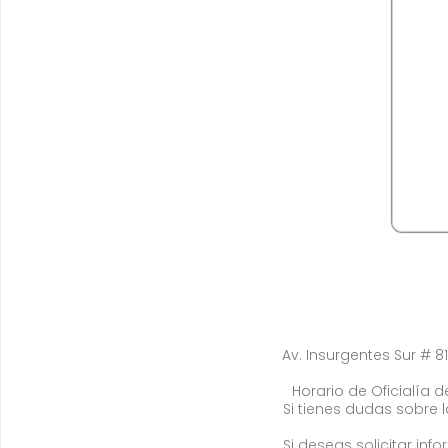
Av. Insurgentes Sur # 81
Horario de Oficialía de
Si tienes dudas sobre 
Si deseas solicitar in