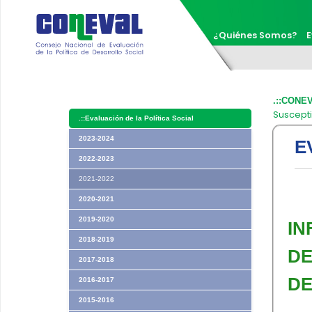
¿Quiénes Somos?
E
.::CONE
Suscepti
.::
Evaluación de la Política Social
2023-2024
E
2022-2023
2021-2022
2020-2021
2019-2020
IN
2018-2019
DE
2017-2018
DE
2016-2017
2015-2016