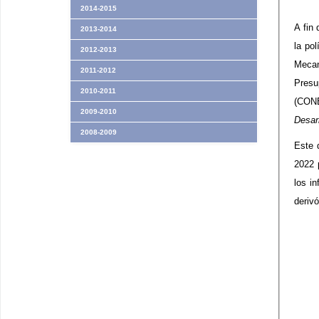
2014-2015
A fin
2013-2014
la po
2012-2013
Mecan
2011-2012
Presu
2010-2011
(CONE
2009-2010
Desar
2008-2009
Este 
2022 
los i
derivó