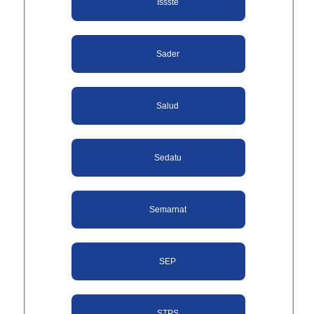
Issste
Sader
Salud
Sedatu
Semarnat
SEP
STPS