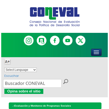
Escuchar
Powered by
Translate
Opina sobre el sitio
.::
Evaluación y Monitoreo de Programas Sociales