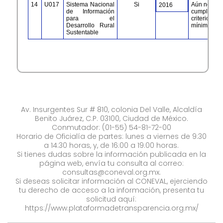
14
U017
Sistema Nacional
Si
Aún no
2016
de Información
cumple con
para el
criterios
Desarrollo Rural
mínimos​​​​​​​
Sustentable
Av. Insurgentes Sur # 810, colonia Del Valle, Alcaldía
Benito Juárez, C.P. 03100, Ciudad de México.
Conmutador: (01-55) 54-81-72-00
Horario de Oficialía de partes: lunes a viernes de 9:30
a 14:30 horas, y, de 16:00 a 19:00 horas.
Si tienes dudas sobre la información publicada en la
página web, envía tu consulta al correo:
consultas@coneval.org.mx
.
Si deseas solicitar información al CONEVAL, ejerciendo
tu derecho de acceso a la información, presenta tu
solicitud aquí:
https://www.plataformadetransparencia.org.mx/