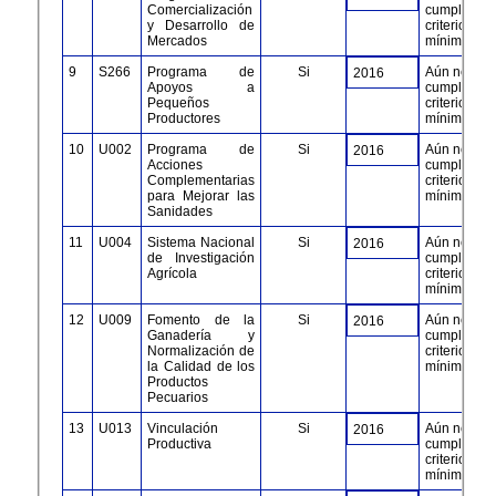
Comercialización
cumple con
y Desarrollo de
criterios
Mercados
mínimos
9
S266
Programa de
Si
Aún no
2016
Apoyos a
cumple con
Pequeños
criterios
Productores
mínimos
10
U002
Programa de
Si
Aún no
2016
Acciones
cumple con
Complementarias
criterios
para Mejorar las
mínimos
Sanidades
11
U004
Sistema Nacional
Si
Aún no
2016
de Investigación
cumple con
Agrícola
criterios
mínimos
12
U009
Fomento de la
Si
Aún no
2016
Ganadería y
cumple con
Normalización de
criterios
la Calidad de los
mínimos
Productos
Pecuarios​
13
​U013
Vinculación
Si
Aún no
2016
Productiva
cumple con
criterios
mínimos