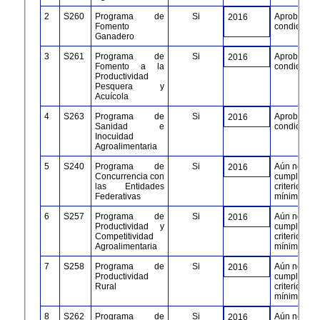
2
S260
Programa de
Si
Aprobación
2016
Fomento
condiciona
Ganadero
3
S261
Programa de
Si
Aprobación
2016
Fomento a la
condiciona
Productividad
Pesquera y
Acuícola
4
S263
Programa de
Si
Aprobación
2016
Sanidad e
condiciona
Inocuidad
Agroalimentaria​
5
S240​
Programa de
Si
Aún no
2016
Concurrencia con
cumple con
las Entidades
criterios
Federativas
mínimos
6
S257
Programa de
Si
Aún no
2016
Productividad y
cumple con
Competitividad
criterios
Agroalimentaria
mínimos
7
S258
​Programa de
Si
Aún no
2016
Productividad
cumple con
Rural​
criterios
mínimos
8
S262
Programa de
Si
​Aún no
2016