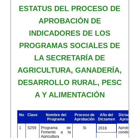
ESTATUS DEL PROCESO DE
APROBACIÓN DE
INDICADORES DE LOS
PROGRAMAS SOCIALES DE
LA SECRETARÍA DE
AGRICULTURA, GANADERÍA,
DESARROLLO RURAL, PESC​
A Y ALIMENTACIÓN
No
Clave
Nombre del
Proceso de
Año del
Dictamen 
Programa
Aprobación
Dictamen
Aprobació
1
S259
Programa de
Si
Aprobación
2016
Fomento a la
condiciona
Agricultura